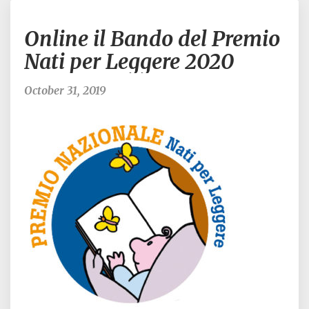
Online
Online il Bando del Premio
il
Bando
Nati per Leggere 2020
del
Premio
October 31, 2019
Nati
per
Leggere
2020